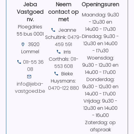
Jeba
Neem
Openingsuren
Vastgoed
contact op
Maandag: 9u30
nv.
met
- 12u30 en
Ploegdries
14u00 - 17u30
Jeanne
55 bus 0001
Dinsdag: 9u30 -
Schultink:
0479-
12u30 en 14u00
3920
459 591
- 17u30
Lommel
Irris
Woensdag:
Corthals:
011-
011-55 36
9u30 - 12u30 en
553 608
08
14u00 - 17u00
Bieke
Donderdag:
Huysmans:
info@jeba-
9u30 - 12u30 en
0470-122 880
vastgoed.be
14u00 - 17u00
Vrijdag: 9u30 -
12u30 en 14u00
- 16u00
Zaterdag: op
afspraak