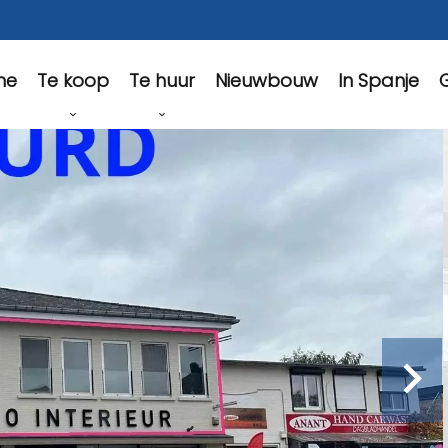
Te koop
Te huur
Nieuwbouw
In Spanje
G
me