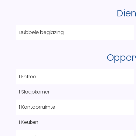
Die
Dubbele beglazing
Opper
1 Entree
1 Slaapkamer
1 Kantoorruimte
1 Keuken