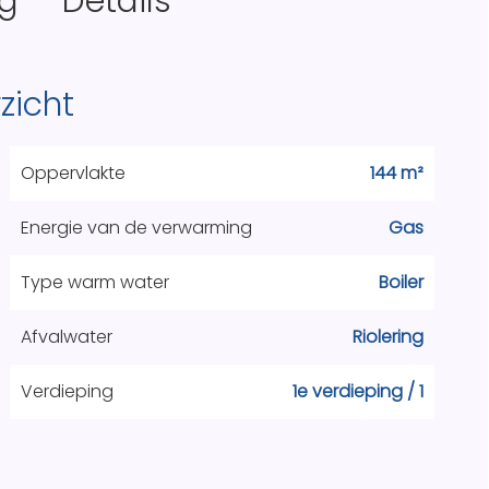
ng
Details
zicht
Oppervlakte
144 m²
Energie van de verwarming
Gas
Type warm water
Boiler
Afvalwater
Riolering
Verdieping
1e verdieping / 1