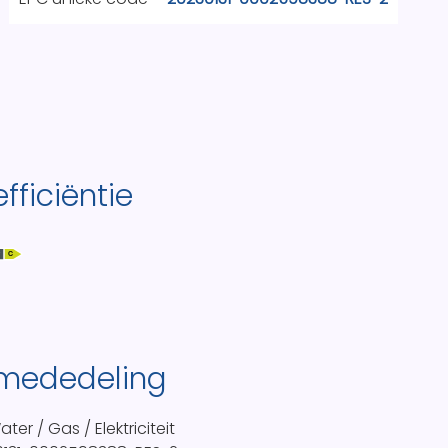
fficiëntie
C
 mededeling
ter / Gas / Elektriciteit