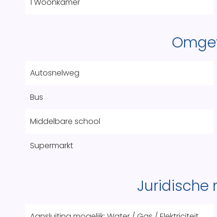
1 Woonkamer
Omge
Autosnelweg
Bus
Middelbare school
Supermarkt
Juridische
Aansluiting mogelijk: Water / Gas / Elektriciteit