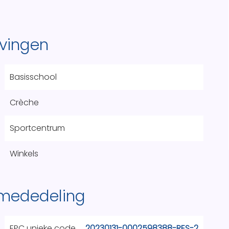
vingen
Basisschool
Crèche
Sportcentrum
Winkels
 mededeling
EPC unieke code
20230131-0002598388-RES-2