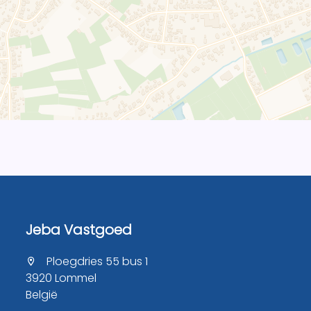
Jeba Vastgoed
Ploegdries 55 bus 1
3920 Lommel
België