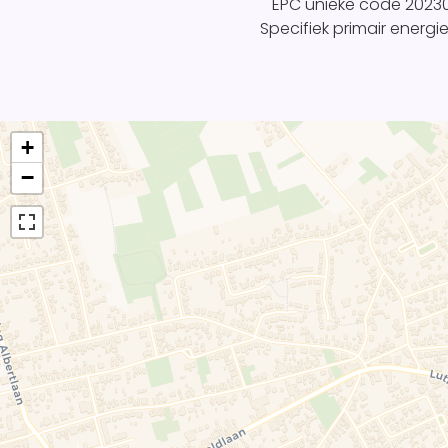
EPC unieke code
2023
Specifiek primair energi
+
−