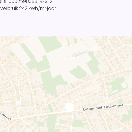
0131-0002598388-RES-2
everbruik
242 kWh/m²·jaar