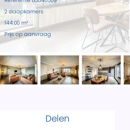
Referentie
83840509
2 slaapkamers
144.00
m²
Prijs op aanvraag
Delen