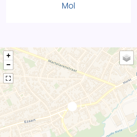
Mol
+
−