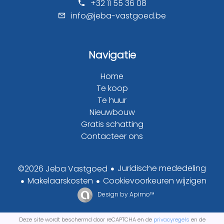
+32 11 55 36 08
info@jeba-vastgoed.be
Navigatie
Home
Te koop
Te huur
Nieuwbouw
Gratis schatting
Contacteer ons
Juridische mededeling
©2026 Jeba Vastgoed
Makelaarskosten
Cookievoorkeuren wijzigen
Design by
Apimo™
Deze site wordt beschermd door reCAPTCHA en de
privacyregels
en de