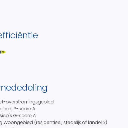
fficiëntie
C
 mededeling
et-overstromingsgebied
sico's P-score
A
sico's G-score
A
ng
Woongebied (residentieel, stedelijk of landelijk)