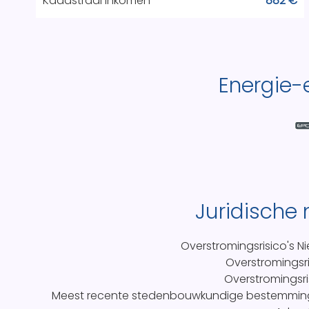
Kadastraal inkomen
882 €
Energie-e
Juridische
Overstromingsrisico's
Ni
Overstromingsri
Overstromingsri
Meest recente stedenbouwkundige bestemmi