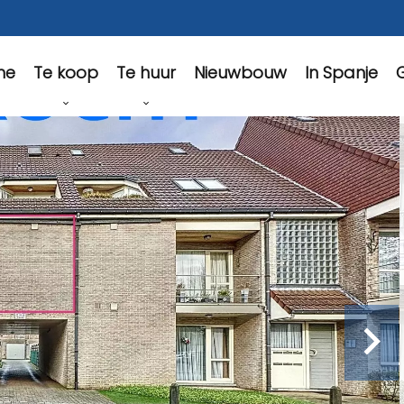
Te koop
Te huur
Nieuwbouw
In Spanje
G
me