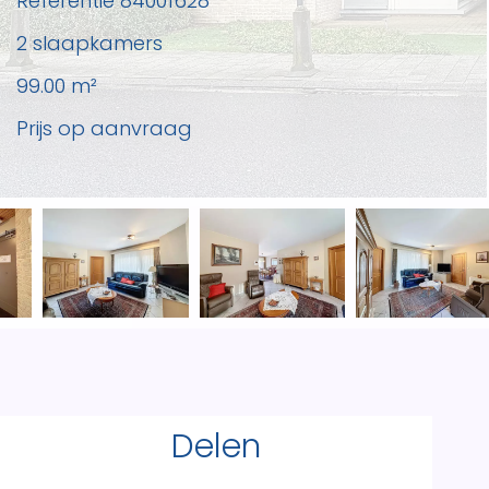
Referentie
84001628
2 slaapkamers
99.00
m²
Prijs op aanvraag
Delen