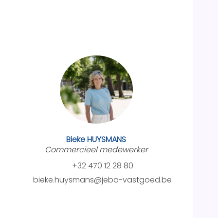
Bieke HUYSMANS
Commercieel medewerker
+32 470 12 28 80
bieke.huysmans@jeba-vastgoed.be