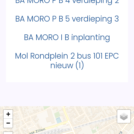
BA MORO P B 4 verdieping 2
BA MORO P B 5 verdieping 3
BA MORO I B inplanting
Mol Rondplein 2 bus 101 EPC
nieuw (1)
+
−