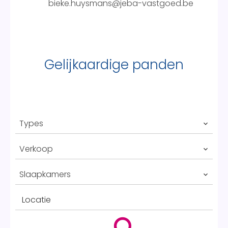
bieke.huysmans@jeba-vastgoed.be
Gelijkaardige panden
Types
Verkoop
Slaapkamers
Locatie