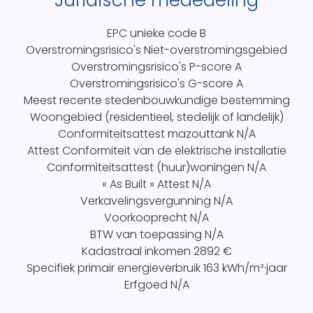
Juridische mededeling
EPC unieke code
B
Overstromingsrisico's
Niet-overstromingsgebied
Overstromingsrisico's P-score
A
Overstromingsrisico's G-score
A
Meest recente stedenbouwkundige bestemming
Woongebied (residentieel, stedelijk of landelijk)
Conformiteitsattest mazouttank
N/A
Attest Conformiteit van de elektrische installatie
Conformiteitsattest (huur)woningen
N/A
« As Built » Attest
N/A
Verkavelingsvergunning
N/A
Voorkooprecht
N/A
BTW van toepassing
N/A
Kadastraal inkomen
2892 €
Specifiek primair energieverbruik
163 kWh/m²·jaar
Erfgoed
N/A