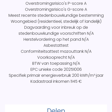
Overstromingsrisico's P-score
A
Overstromingsrisico's G-score
A
Meest recente stedenbouwkundige bestemming
Woongebied (residentieel, stedelijk of landelijk)
Dagvaarding voor inbreuk op de
stedenbouwkundige voorschriften
N/A
Herstelvordering op het pand
N/A
Asbestattest
Conformiteitsattest mazouttank
N/A
Voorkooprecht
N/A
BTW van toepassing
N/A
EPC unieke code
20251006
Specifiek primair energieverbruik
200 kWh/m²·jaar
Kadastraal inkomen
1145 €
Delen