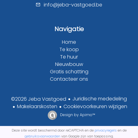
info@jeba-vastgoed.be
Navigatie
Home
Te koop
Te huur
Nieuwbouw
Gratis schatting
Contacteer ons
Juridische mededeling
©2026 Jeba Vastgoed
Makelaarskosten
Cookievoorkeuren wijzigen
Design by
Apimo™
Deze site wordt beschermd door reCAPTCHA en de
privacyregels
en de
gebruiksvoorwaarden
van Google zijn van toepassing.