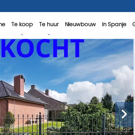
Te koop
Te huur
Nieuwbouw
In Spanje
G
me