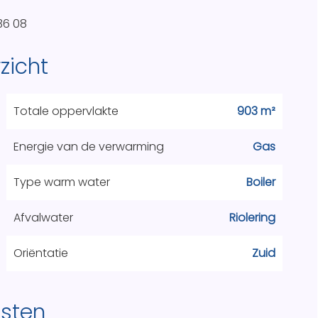
36 08
zicht
Totale oppervlakte
903 m²
Energie van de verwarming
Gas
Type warm water
Boiler
Afvalwater
Riolering
Oriëntatie
Zuid
nsten