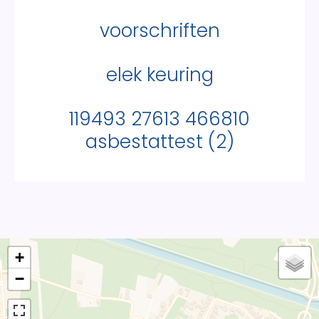
voorschriften
elek keuring
119493 27613 466810
asbestattest (2)
+
−