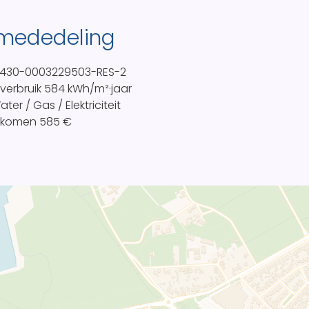
 mededeling
430-0003229503-RES-2
everbruik
584 kWh/m²·jaar
ter / Gas / Elektriciteit
inkomen
585 €