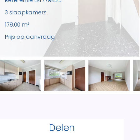
Referentie
84779425
3 slaapkamers
178.00
m²
Prijs op aanvraag
Delen