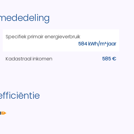
 mededeling
Specifiek primair energieverbruik
584 kWh/m²·jaar
Kadastraal inkomen
585 €
fficiëntie
F