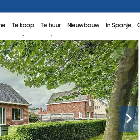
Te koop
Te huur
Nieuwbouw
In Spanje
G
me