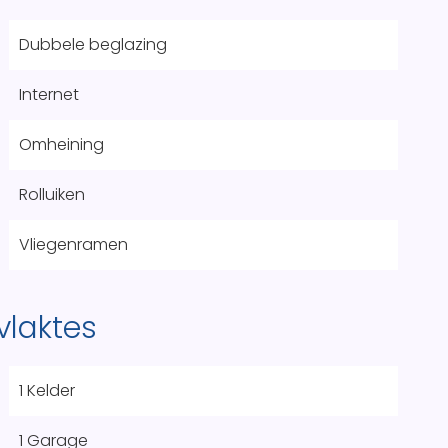
Dubbele beglazing
Internet
Omheining
Rolluiken
Vliegenramen
vlaktes
1 Kelder
1 Garage