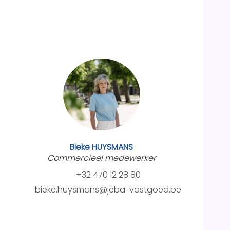
Bieke HUYSMANS
Commercieel medewerker
+32 470 12 28 80
bieke.huysmans@jeba-vastgoed.be