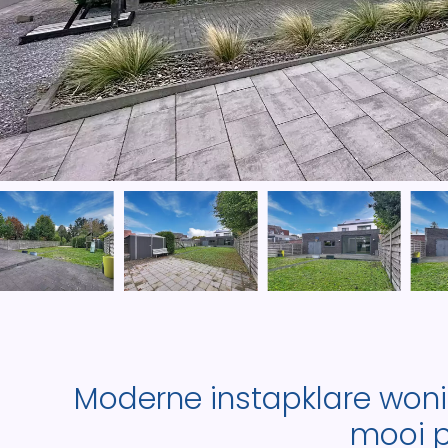
Moderne instapklare won
mooi p