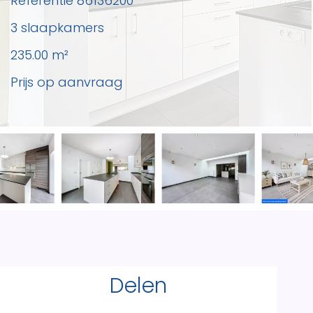
Referentie
86136200
3 slaapkamers
235.00
m²
Prijs op aanvraag
Delen