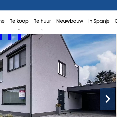
Te koop
Te huur
Nieuwbouw
In Spanje
G
me