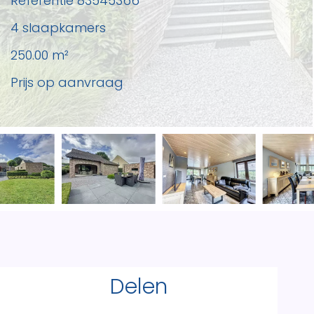
Referentie
83545366
4 slaapkamers
250.00
m²
Prijs op aanvraag
Delen