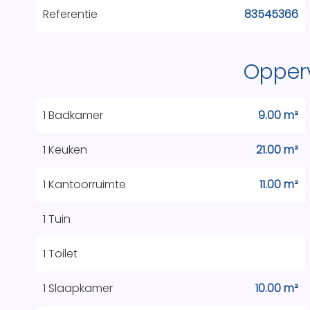
Referentie
83545366
Opper
1 Badkamer
9.00 m²
1 Keuken
21.00 m²
1 Kantoorruimte
11.00 m²
1 Tuin
1 Toilet
1 Slaapkamer
10.00 m²