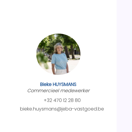
Bieke HUYSMANS
Commercieel medewerker
+32 470 12 28 80
bieke.huysmans@jeba-vastgoed.be