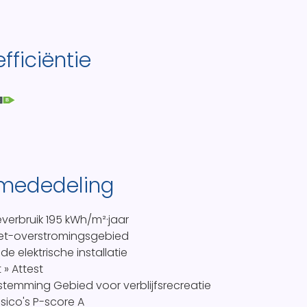
fficiëntie
B
 mededeling
everbruik
195 kWh/m²·jaar
et-overstromingsgebied
de elektrische installatie
t » Attest
estemming
Gebied voor verblijfsrecreatie
sico's P-score
A