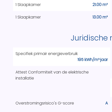
1 Slaapkamer
21.00 m²
1 Slaapkamer
13.00 m²
Juridische
Specifiek primair energieverbruik
195 kWh/m²·jaar
Attest Conformiteit van de elektrische
installatie
Overstromingsrisico's G-score
A