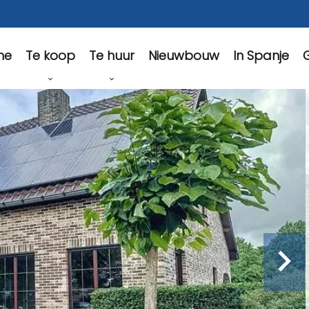
Te koop
Te huur
Nieuwbouw
In Spanje
G
me