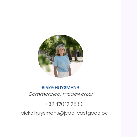
Bieke HUYSMANS
Commercieel medewerker
+32 470 12 28 80
bieke.huysmans@jeba-vastgoed.be