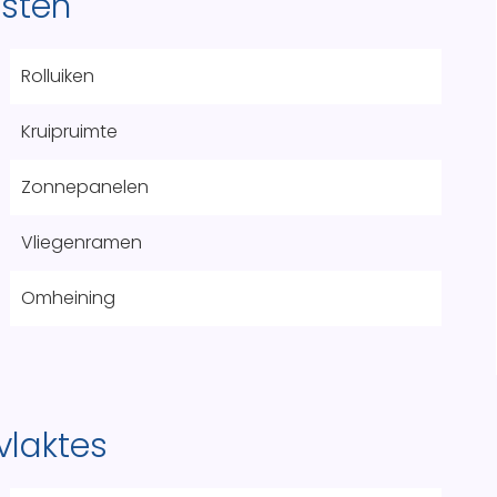
nsten
Rolluiken
Kruipruimte
Zonnepanelen
Vliegenramen
Omheining
vlaktes