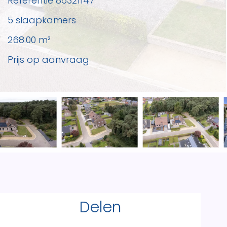
Referentie
85321147
5 slaapkamers
268.00
m²
Prijs op aanvraag
Delen