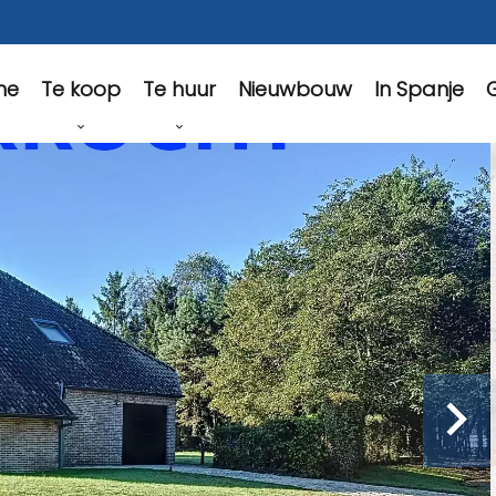
Te koop
Te huur
Nieuwbouw
In Spanje
G
me