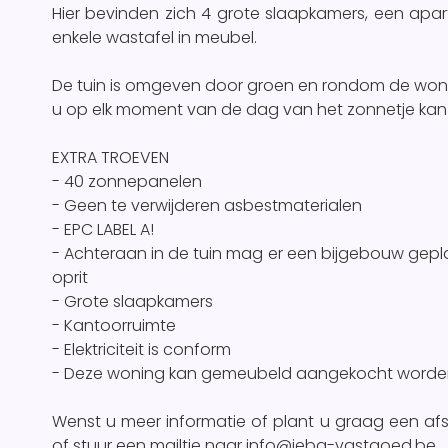
Hier bevinden zich 4 grote slaapkamers, een apa
enkele wastafel in meubel.
De tuin is omgeven door groen en rondom de wonin
u op elk moment van de dag van het zonnetje kan
EXTRA TROEVEN
- 40 zonnepanelen
- Geen te verwijderen asbestmaterialen
- EPC LABEL A!
- Achteraan in de tuin mag er een bijgebouw gep
oprit
- Grote slaapkamers
- Kantoorruimte
- Elektriciteit is conform
- Deze woning kan gemeubeld aangekocht worde
Wenst u meer informatie of plant u graag een af
of stuur een mailtje naar info@jeba-vastgoed.be