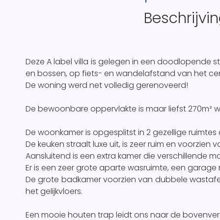
Beschrijvi
Deze A label villa is gelegen in een doodlopende s
en bossen, op fiets- en wandelafstand van het ce
De woning werd net volledig gerenoveerd!
De bewoonbare oppervlakte is maar liefst 270m² w
De woonkamer is opgesplitst in 2 gezellige ruimtes d
De keuken straalt luxe uit, is zeer ruim en voorzien v
Aansluitend is een extra kamer die verschillende m
Er is een zeer grote aparte wasruimte, een garage 
De grote badkamer voorzien van dubbele wastafel
het gelijkvloers.
Een mooie houten trap leidt ons naar de bovenver