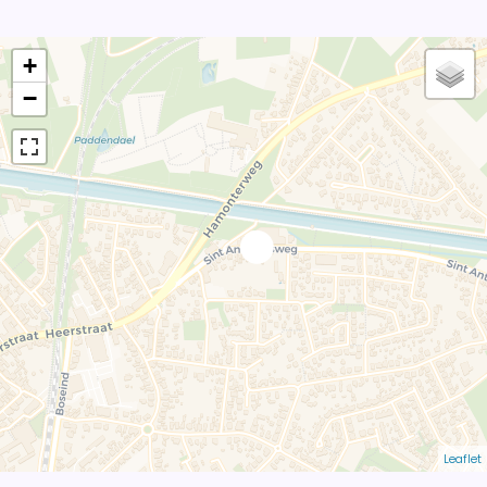
+
−
Leaflet