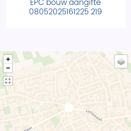
EPC bouw aangifte
08052025161225 219
+
−