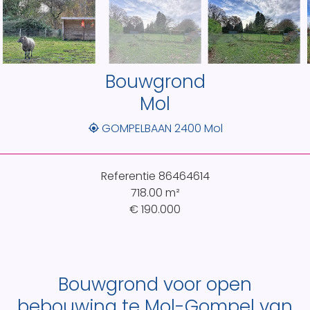
Bouwgrond
Mol
GOMPELBAAN 2400 Mol
Referentie
86464614
718.00
m²
€ 190.000
Bouwgrond voor open
bebouwing te Mol-Gompel van