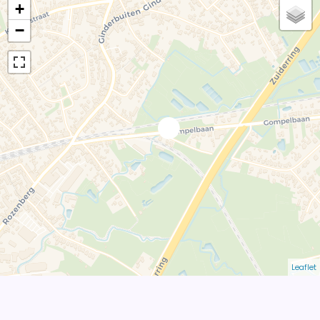
+
−
Leaflet