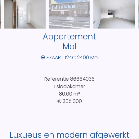
Appartement
Mol
EZAART 124C 2400 Mol
Referentie
86664036
1 slaapkamer
80.00
m²
€ 305.000
Luxueus en modern afgewerkt