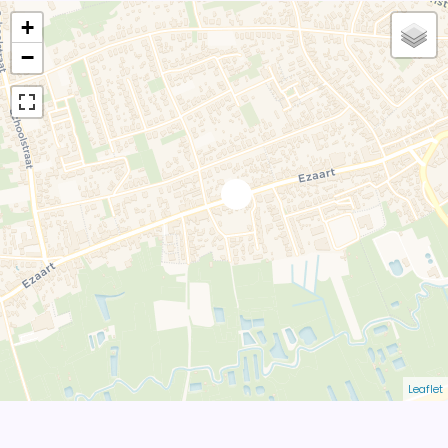
+
−
Leaflet