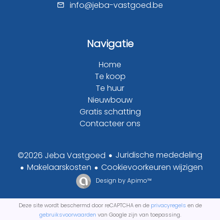
info@jeba-vastgoed.be
Navigatie
Home
Te koop
Te huur
Nieuwbouw
Gratis schatting
Contacteer ons
Juridische mededeling
©2026 Jeba Vastgoed
Makelaarskosten
Cookievoorkeuren wijzigen
Design by
Apimo™
Deze site wordt beschermd door reCAPTCHA en de
privacyregels
en de
gebruiksvoorwaarden
van Google zijn van toepassing.