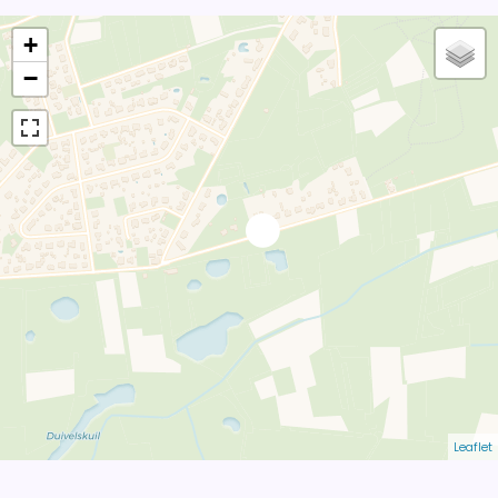
+
−
Leaflet