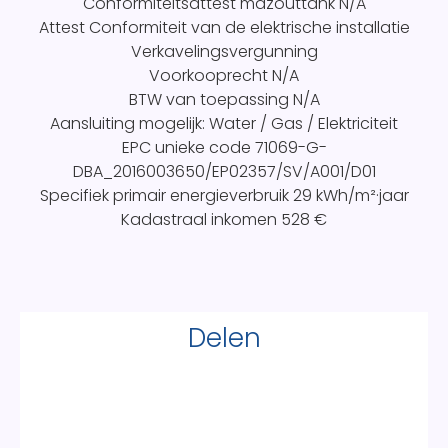
Conformiteitsattest mazouttank
N/A
Attest Conformiteit van de elektrische installatie
Verkavelingsvergunning
Voorkooprecht
N/A
BTW van toepassing
N/A
Aansluiting mogelijk: Water / Gas / Elektriciteit
EPC unieke code
71069-G-
DBA_2016003650/EP02357/SV/A001/D01
Specifiek primair energieverbruik
29 kWh/m²·jaar
Kadastraal inkomen
528 €
Delen