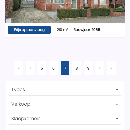
Prijs op aanvraag
210 m²
Bouwjaar : 1955
5
6
7
8
9
Types
Verkoop
Slaapkamers