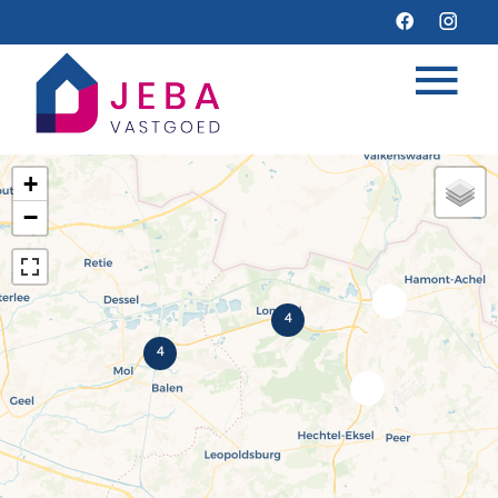
+
−
4
4